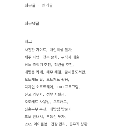
최근글
인기글
최근댓글
태그
사진관 가이드
개인회생 절차
제주 파업
전북 문화
무직자 대출
당뇨 측정기 추천
청년몰 추천
대방동 카페
채무 해결
꿈채움도서관
오토캐드 팁
오토캐드 활용
디자인 소프트웨어
CAD 프로그램
신고 의무자
정부 지원금
오토캐드 사용법
오토캐드
신혼부부 추천
대방점 방문기
초보 안내서
부동산 투자
2023 아이돌봄
건강 관리
공무직 상황