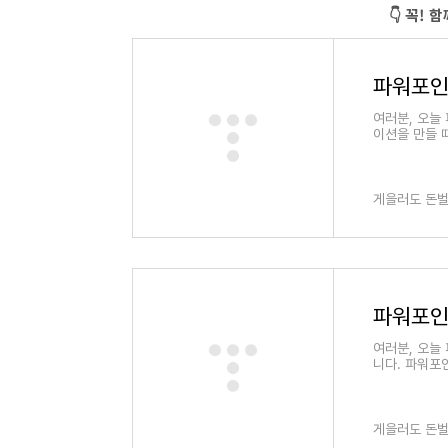
👇 꼭! 
파워포인
여러분, 오늘
이션을 만들 
료 프로그램이
그렇다면 과연
수령금액 파워
프로그램입니다
게을러도 돈벌
될 것입니다.
들을 자세히 살
금 수령나이 
파워포인
여러분, 오늘
니다. 파워포
에 부담을 느
방법은 없을까
하고 설치할 
로를 통해 파
게을러도 돈벌
여러분 모두가