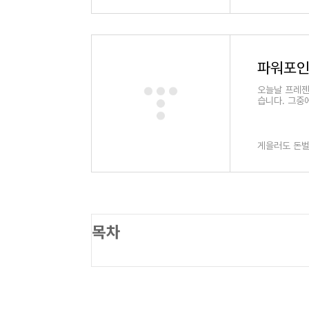
랍니다. 👇 
대한민국 국민
파워포인
오늘날 프레젠
습니다. 그중
되는 프레젠테
에 개인이나 
워포인트를 무
에서는 파워포
게을러도 돈벌
니다. 이를 
을 만들 수 
께 살펴보겠습니
목차